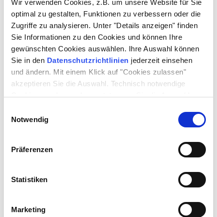
Wir verwenden Cookies, z.B. um unsere Website für Sie
optimal zu gestalten, Funktionen zu verbessern oder die
Zugriffe zu analysieren. Unter "Details anzeigen" finden
Sie Informationen zu den Cookies und können Ihre
gewünschten Cookies auswählen. Ihre Auswahl können
Sie in den
Datenschutzrichtlinien
jederzeit einsehen
und ändern. Mit einem Klick auf "Cookies zulassen"
akzeptieren Sie die Auswahl. Technisch notwendige
Cookies werden auch gesetzt, wenn Sie die Auswahl
ablehnen.
Einwilligungsauswahl
Notwendig
Präferenzen
Statistiken
Marketing