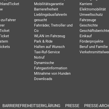
hlandTicket
Mobilitätsgarantie
Karriere
rw
Barrierefreiheit
Elektromobilität
LieblingsbusfahrerIn
Umweltschutz
-zu-Fahrer
gesucht
Fahrzeuge
rer
Fahrräder, Tretroller und
Geschichte
Ticket
Co
Geschäftsbericht
Ticket
WLAN im Fahrzeug
Einkauf
ystem
Park & Ride
Förderprojekte
ickets
Halten auf Wunsch
Beruf und Familie
Taxi-Ruf-Service
Verkehrsmittelwe
Notruf
Dynamische
Fahrgastinformation
Mitnahme von Hunden
Downloads
BARRIEREFREIHEITSERKLÄRUNG
PRESSE
PRESSE-ARCH