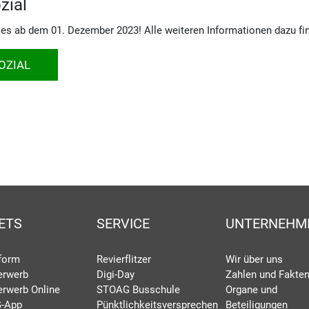
zial
es ab dem 01. Dezember 2023! Alle weiteren Informationen dazu fin
OZIAL
ETS
SERVICE
UNTERNEHM
eform
Revierflitzer
Wir über uns
erwerb
Digi-Day
Zahlen und Fakte
erwerb Online
STOAG Busschule
Organe und
-App
Pünktlichkeitsversprechen
Beteiligungen