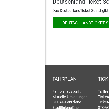
DeutschlandTicket So
Das DeutschlandTicket Sozial gibt 
DEUTSCHLANDTICKET S
FAHRPLAN
TICK
Fahrplanauskunft
Tarifr
Aktuelle Umleitungen
Ticket
STOAG-Fahrpläne
Ticket
Stadtlinienpläne
STOAG