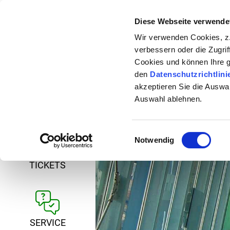
Diese Webseite verwende
24-H-HOTLINE: 08
Wir verwenden Cookies, z.
* gebührenfrei aus allen dt. Netzen
verbessern oder die Zugrif
Cookies und können Ihre 
den
Datenschutzrichtlini
akzeptieren Sie die Auswa
Auswahl ablehnen.
FAHRPLAN
Einwilligungsauswahl
Notwendig
TICKETS
SERVICE