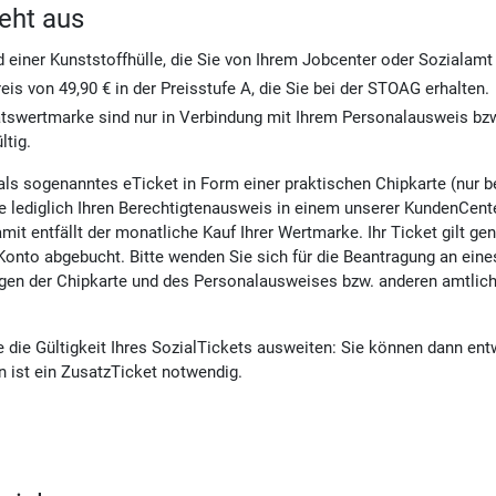
eht aus
einer Kunststoffhülle, die Sie von Ihrem Jobcenter oder Sozialamt
s von 49,90 € in der Preisstufe A, die Sie bei der STOAG erhalten.
swertmarke sind nur in Verbindung mit Ihrem Personalausweis bzw.
ltig.
ls sogenanntes eTicket in Form einer praktischen Chipkarte (nur bei
e lediglich Ihren Berechtigtenausweis in einem unserer KundenCente
mit entfällt der monatliche Kauf Ihrer Wertmarke. Ihr Ticket gilt 
Konto abgebucht. Bitte wenden Sie sich für die Beantragung an ein
eigen der Chipkarte und des Personalausweises bzw. anderen amtlich
die Gültigkeit Ihres SozialTickets ausweiten: Sie können dann ent
n ist ein ZusatzTicket notwendig.