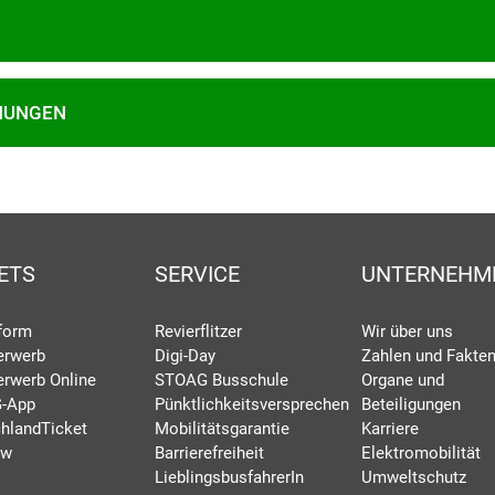
HUNGEN
ETS
SERVICE
UNTERNEHM
eform
Revierflitzer
Wir über uns
erwerb
Digi-Day
Zahlen und Fakte
erwerb Online
STOAG Busschule
Organe und
-App
Pünktlichkeitsversprechen
Beteiligungen
hlandTicket
Mobilitätsgarantie
Karriere
rw
Barrierefreiheit
Elektromobilität
LieblingsbusfahrerIn
Umweltschutz