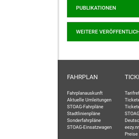
PUBLIKATIONEN
WEITERE VERÖFFENTLIC
FAHRPLAN
TICK
Fahrplanauskunft
Tarifr
Aktuelle Umleitungen
Ticket
STOAG-Fahrpläne
Ticket
Stadtlinienpläne
STOAG
Sonderfahrpläne
Deutsc
STOAG-Einsatzwagen
eezy.n
Preise