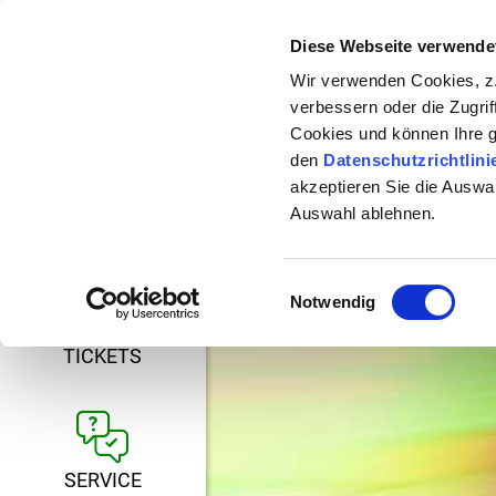
Diese Webseite verwende
24-H-HOTLINE: 08
Wir verwenden Cookies, z.
* gebührenfrei aus allen dt. Netzen
verbessern oder die Zugrif
Cookies und können Ihre 
den
Datenschutzrichtlini
akzeptieren Sie die Auswa
Auswahl ablehnen.
FAHRPLAN
Einwilligungsauswahl
Notwendig
TICKETS
SERVICE