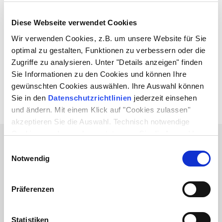
Instagram
Revierflitzer®
Ihr Chauffeur-Service
Alles rund um die
Diese Webseite verwendet Cookies
für ganz Oberhausen
STOAG gibt es hier zu
erfahren.
Wir verwenden Cookies, z.B. um unsere Website für Sie
optimal zu gestalten, Funktionen zu verbessern oder die
Zugriffe zu analysieren. Unter "Details anzeigen" finden
Sie Informationen zu den Cookies und können Ihre
gewünschten Cookies auswählen. Ihre Auswahl können
Sie in den
Datenschutzrichtlinien
jederzeit einsehen
24-H-HOTLINE: 0800 6 50 40 30*
und ändern. Mit einem Klick auf "Cookies zulassen"
* gebührenfrei aus allen dt. Netzen
akzeptieren Sie die Auswahl. Technisch notwendige
Cookies werden auch gesetzt, wenn Sie die Auswahl
Neuigkeiten
ablehnen.
Einwilligungsauswahl
Notwendig
27.07.2026
Geänderte Öffnungszeiten unserer
Kundencenter
Präferenzen
Bitte beachten Sie unsere geänderten Öffnungszeiten:
Kundencenter Neue Mitte
Statistiken