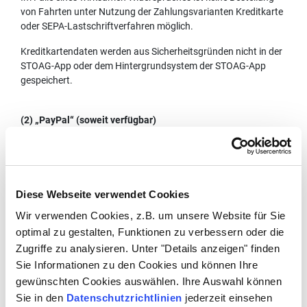
von Fahrten unter Nutzung der Zahlungsvarianten Kreditkarte
oder SEPA-Lastschriftverfahren möglich.
Kreditkartendaten werden aus Sicherheitsgründen nicht in der
STOAG-App oder dem Hintergrundsystem der STOAG-App
gespeichert.
(2) „PayPal“ (soweit verfügbar)
Soweit wir in der STOAG-App die Bezahlung via dem Online-
Zahlungsdienstleister PayPal anbieten, gilt folgendes: Anbieter
dieses Zahlungsdienstes ist die PayPal (Europe) S.à.r.l. et Cie,
S.C.A.., 22-24 Boulevard Royal, L-2449 Luxembourg (im
Diese Webseite verwendet Cookies
Folgenden „PayPal”). Wenn Sie PayPal als Zahlmethode
Wir verwenden Cookies, z.B. um unsere Website für Sie
auswählen, werden Sie auf die Webseite von PayPal
optimal zu gestalten, Funktionen zu verbessern oder die
weitergeleitet und die von Ihnen eingegebenen
personenbezogenen Daten werden an PayPal verschlüsselt
Zugriffe zu analysieren. Unter "Details anzeigen" finden
übermittelt. Dies umfasst zumeist Ihren Namen, Ihre Adresse,
Sie Informationen zu den Cookies und können Ihre
Ihre Telefonnummer, Ihre IP-Adresse, E-Mail-Adresse oder
gewünschten Cookies auswählen. Ihre Auswahl können
sonstige zur Bestellabwicklung erforderliche Informationen
Sie in den
Datenschutzrichtlinien
jederzeit einsehen
einschließlich solcher zu Ihrer Bestellung.