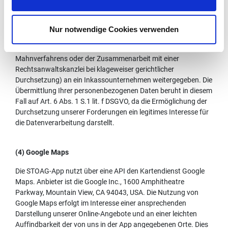
Für den Fall, dass Sie Ihren Zahlungspflichten nicht
nachkommen, werden Ihre personenbezogenen Daten zum
Zwecke des Einzugs der Forderungen (z.B. durch
Nur notwendige Cookies verwenden
Zahlungserinnerungen/Mahnungen) und der Durchsetzung
der Forderungen (etwa im Rahmen eines gerichtlichen
Mahnverfahrens oder der Zusammenarbeit mit einer
Rechtsanwaltskanzlei bei klageweiser gerichtlicher
Durchsetzung) an ein Inkassounternehmen weitergegeben. Die
Übermittlung Ihrer personenbezogenen Daten beruht in diesem
Fall auf Art. 6 Abs. 1 S.1 lit. f DSGVO, da die Ermöglichung der
Durchsetzung unserer Forderungen ein legitimes Interesse für
die Datenverarbeitung darstellt.
(4) Google Maps
Die STOAG-App nutzt über eine API den Kartendienst Google
Maps. Anbieter ist die Google Inc., 1600 Amphitheatre
Parkway, Mountain View, CA 94043, USA. Die Nutzung von
Google Maps erfolgt im Interesse einer ansprechenden
Darstellung unserer Online-Angebote und an einer leichten
Auffindbarkeit der von uns in der App angegebenen Orte. Dies