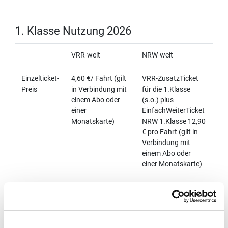
1. Klasse Nutzung 2026
VRR-weit
NRW-weit
Einzelticket-
4,60 €/ Fahrt (gilt
VRR-ZusatzTicket
Preis
in Verbindung mit
für die 1.Klasse
einem Abo oder
(s.o.) plus
einer
EinfachWeiterTicket
Monatskarte)
NRW 1.Klasse 12,90
€ pro Fahrt (gilt in
Verbindung mit
einem Abo oder
einer Monatskarte)
Preis/
55,72 € als
84,60 € im Abo
Monat
Monatskarte oder
erhältlich
im Abo erhältlich