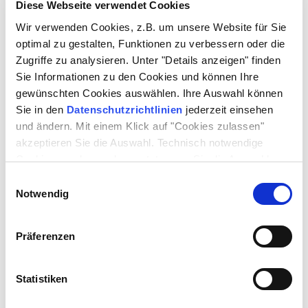
Diese Webseite verwendet Cookies
Gültigkeit
Nur in Verbindung
Nur in Verbindung
mit einem VRR-
mit einem VRR-
Wir verwenden Cookies, z.B. um unsere Website für Sie
Abonnement oder
Abonnement oder
optimal zu gestalten, Funktionen zu verbessern oder die
DeutschlandTicket
DeutschlandTicket
Zugriffe zu analysieren. Unter "Details anzeigen" finden
Sie Informationen zu den Cookies und können Ihre
Kündigung
Bis zum 10. eines
Bis zum 10. eines
gewünschten Cookies auswählen. Ihre Auswahl können
Abo
jeden Monats mit
jeden Monats mit
Sie in den
Datenschutzrichtlinien
jederzeit einsehen
Ablauf zum
Ablauf zum
Monatsende
Monatsende
und ändern. Mit einem Klick auf "Cookies zulassen"
akzeptieren Sie die Auswahl. Technisch notwendige
Cookies werden auch gesetzt, wenn Sie die Auswahl
ablehnen.
Einwilligungsauswahl
Fahrrad-Erweiterungen
Notwendig
Flexibel unterwegs
Das Fahrrad-Monatsticket für den Gültigkeitsbereich VRR
Präferenzen
kostet 33,45 €. Für die NRW-weite Nutzung gibt es das
NRWupgrade Fahrrad zum Preis von 44,80 €. Alternativ
können Sie für Ihre Fahrten weiterhin einzelne FahrradTickets
Statistiken
zum Preis von 4,40 € erwerben, die 24 Stunden gültig sind.