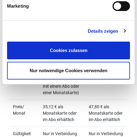
Marketing
Details zeigen
Fahrrad-Erweiterungen 2026
Cookies zulassen
VRR-weit
NRW-weit
Nur notwendige Cookies verwenden
Einzelticket-
4,60 €/ 24 Stunden
Preis
(gilt in Verbindung
mit einem Abo oder
einer Monatskarte)
Preis/
35,12 € als
47,80 € als
Monat
Monatskarte oder
Monatskarte oder
im Abo erhältlich
im Abo erhältlich
Gültigkeit
Nur in Verbindung
Nur in Verbindung