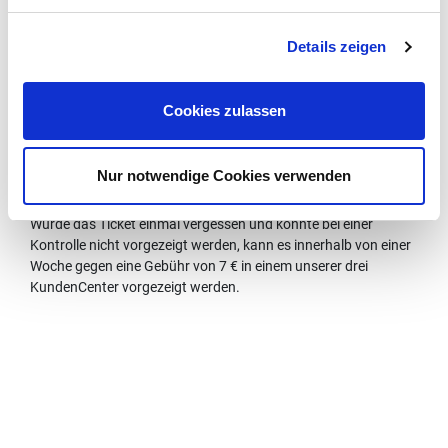
Besitzt ihr Kind bereits ein Smartphone, empfehlen wir den
Download der kostenlosen
STOAG App
. Damit kann ihr Kind
Details zeigen
Fahrplanauskünfte für alle Fahrten zur Schule, nach Hause
und in der Freizeit finden - und weiß - dank Echtzeit-Auskunft -
direkt, ob der Bus pünktlich kommt.
Cookies zulassen
Das DeutschlandTicket Schule ist ein persönliches Ticket, d.h.
es ist nur in Verbindung mit einem Lichtbildausweis (auch
Nur notwendige Cookies verwenden
Schülerausweis) gültig.
Wurde das Ticket einmal vergessen und konnte bei einer
Kontrolle nicht vorgezeigt werden, kann es innerhalb von einer
Woche gegen eine Gebühr von 7 € in einem unserer drei
KundenCenter vorgezeigt werden.