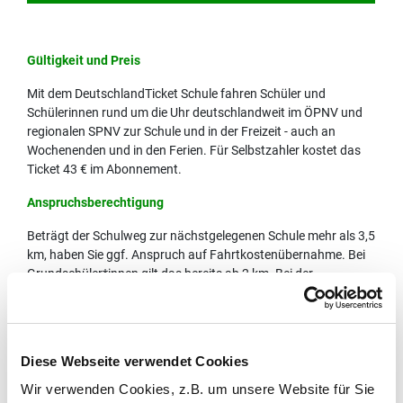
Gültigkeit und Preis
Mit dem DeutschlandTicket Schule fahren Schüler und
Schülerinnen rund um die Uhr deutschlandweit im ÖPNV und
regionalen SPNV zur Schule und in der Freizeit - auch an
Wochenenden und in den Ferien. Für Selbstzahler kostet das
Ticket 43 € im Abonnement.
Anspruchsberechtigung
Beträgt der Schulweg zur nächstgelegenen Schule mehr als 3,5
km, haben Sie ggf. Anspruch auf Fahrtkostenübernahme. Bei
Grundschüler*innen gilt das bereits ab 2 km. Bei der
Sekundarstufe II liegt die Grenze bei 5 km. Für die
Anspruchsprüfung und einen entsprechenden Antrag wenden
Sie sich bitte direkt an das zuständige Schulsekretariat.
Diese Webseite verwendet Cookies
Familien, deren Kinder einen Anspruch auf
Fahrtkostenübernahme durch den Schulträger haben, zahlen
Wir verwenden Cookies, z.B. um unsere Website für Sie
für ein DeutschlandTicket Schule einen Eigenanteil von 14 Euro