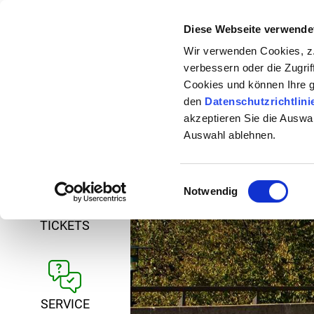
Diese Webseite verwende
24-H-HOTLINE: 08
Wir verwenden Cookies, z.
* gebührenfrei aus allen dt. Netzen
verbessern oder die Zugrif
Cookies und können Ihre 
den
Datenschutzrichtlini
akzeptieren Sie die Auswa
Auswahl ablehnen.
FAHRPLAN
Einwilligungsauswahl
Notwendig
TICKETS
SERVICE