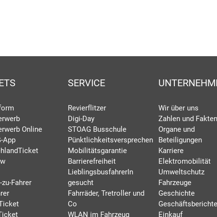
ETS
SERVICE
UNTERNEHM
eform
Revierflitzer
Wir über uns
erwerb
Digi-Day
Zahlen und Fakte
erwerb Online
STOAG Busschule
Organe und
-App
Pünktlichkeitsversprechen
Beteiligungen
hlandTicket
Mobilitätsgarantie
Karriere
rw
Barrierefreiheit
Elektromobilität
LieblingsbusfahrerIn
Umweltschutz
-zu-Fahrer
gesucht
Fahrzeuge
rer
Fahrräder, Tretroller und
Geschichte
Ticket
Co
Geschäftsbericht
Ticket
WLAN im Fahrzeug
Einkauf