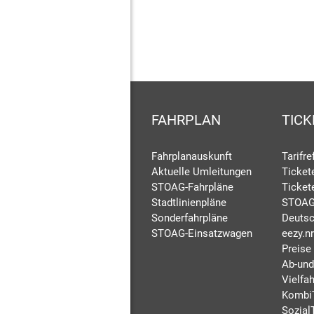
FAHRPLAN
TICK
Fahrplanauskunft
Tarifr
Aktuelle Umleitungen
Ticket
STOAG-Fahrpläne
Ticket
Stadtlinienpläne
STOAG
Sonderfahrpläne
Deutsc
STOAG-Einsatzwagen
eezy.n
Preise
Ab-und
Vielfah
Kombi
Sozial