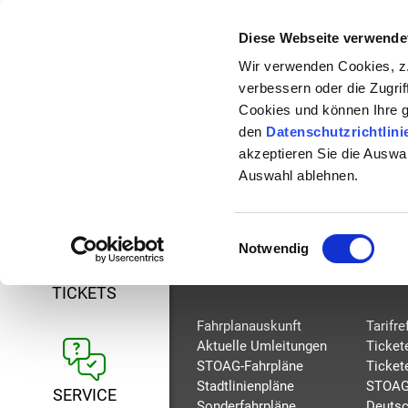
Diese Webseite verwende
24-H-HOTLINE: 08
Wir verwenden Cookies, z.
* gebührenfrei aus allen dt. Netzen
verbessern oder die Zugrif
Cookies und können Ihre 
26
den
Datenschutzrichtlini
akzeptieren Sie die Auswa
Keine aktuellen Umleitungen bei di
Auswahl ablehnen.
FAHRPLAN
Einwilligungsauswahl
Notwendig
FAHRPLAN
TICK
TICKETS
Fahrplanauskunft
Tarifr
Aktuelle Umleitungen
Ticket
STOAG-Fahrpläne
Ticket
Stadtlinienpläne
STOAG
SERVICE
Sonderfahrpläne
Deutsc