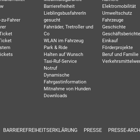
rw
Barrierefreiheit
Elektromobilität
LieblingsbusfahrerIn
Umweltschutz
-zu-Fahrer
gesucht
Fahrzeuge
rer
Fahrräder, Tretroller und
Geschichte
Ticket
Co
Geschäftsbericht
Ticket
WLAN im Fahrzeug
Einkauf
ystem
Park & Ride
Förderprojekte
ickets
Halten auf Wunsch
Beruf und Familie
Taxi-Ruf-Service
Verkehrsmittelwe
Notruf
Dynamische
Fahrgastinformation
Mitnahme von Hunden
Downloads
BARRIEREFREIHEITSERKLÄRUNG
PRESSE
PRESSE-ARCH