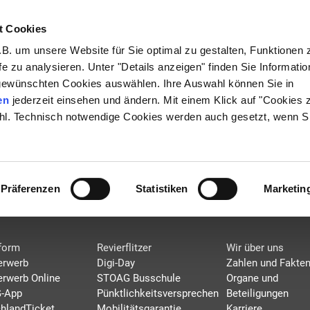
t Cookies
00 6 50 40 30*
B. um unsere Website für Sie optimal zu gestalten, Funktionen 
fe zu analysieren. Unter "Details anzeigen" finden Sie Informati
gewünschten Cookies auswählen. Ihre Auswahl können Sie in
en
jederzeit einsehen und ändern. Mit einem Klick auf "Cookies 
hl. Technisch notwendige Cookies werden auch gesetzt, wenn Si
eser Linie vorhanden.
Präferenzen
Statistiken
Marketin
ETS
SERVICE
UNTERNEHM
eform
Revierflitzer
Wir über uns
erwerb
Digi-Day
Zahlen und Fakte
erwerb Online
STOAG Busschule
Organe und
-App
Pünktlichkeitsversprechen
Beteiligungen
hlandTicket
Mobilitätsgarantie
Karriere