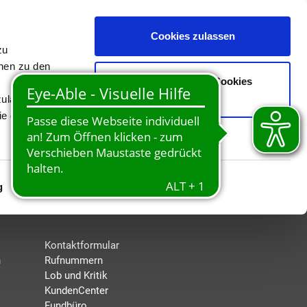
Cookies zulassen
zu
onen zu den
Nur notwendige Cookies
verwenden
zulassen"
e die
g
Details zeigen
EN
KONTAKT
Kontaktformular
n
Rufnummern
Lob und Kritik
KundenCenter
Fundbüro