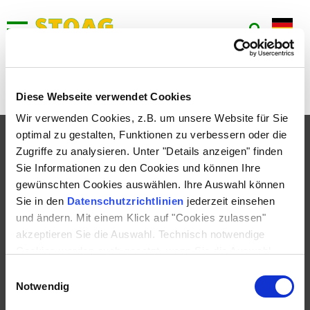
906
Keine aktuellen Umleitungen bei dieser Linie vorhanden.
Diese Webseite verwendet Cookies
Wir verwenden Cookies, z.B. um unsere Website für Sie
optimal zu gestalten, Funktionen zu verbessern oder die
FAHRPLAN
Zugriffe zu analysieren. Unter "Details anzeigen" finden
TICKETS
Sie Informationen zu den Cookies und können Ihre
gewünschten Cookies auswählen. Ihre Auswahl können
SERVICE
Sie in den
Datenschutzrichtlinien
jederzeit einsehen
UNTERNEHMEN
und ändern. Mit einem Klick auf "Cookies zulassen"
akzeptieren Sie die Auswahl. Technisch notwendige
KONTAKT
Cookies werden auch gesetzt, wenn Sie die Auswahl
ablehnen.
Einwilligungsauswahl
Notwendig
IMPRESSUM
DATENSCHUTZ