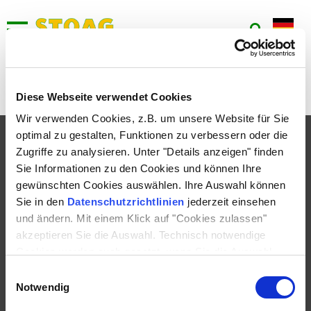
936
Keine aktuellen Umleitungen bei dieser Linie vorhanden.
Diese Webseite verwendet Cookies
Wir verwenden Cookies, z.B. um unsere Website für Sie
optimal zu gestalten, Funktionen zu verbessern oder die
FAHRPLAN
Zugriffe zu analysieren. Unter "Details anzeigen" finden
TICKETS
Sie Informationen zu den Cookies und können Ihre
gewünschten Cookies auswählen. Ihre Auswahl können
SERVICE
Sie in den
Datenschutzrichtlinien
jederzeit einsehen
UNTERNEHMEN
und ändern. Mit einem Klick auf "Cookies zulassen"
akzeptieren Sie die Auswahl. Technisch notwendige
KONTAKT
Cookies werden auch gesetzt, wenn Sie die Auswahl
ablehnen.
Einwilligungsauswahl
Notwendig
IMPRESSUM
DATENSCHUTZ