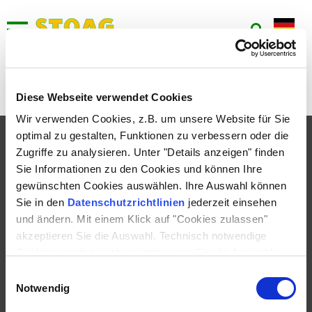
953
Keine aktuellen Umleitungen bei dieser Linie vorhanden.
Diese Webseite verwendet Cookies
Wir verwenden Cookies, z.B. um unsere Website für Sie
optimal zu gestalten, Funktionen zu verbessern oder die
FAHRPLAN
Zugriffe zu analysieren. Unter "Details anzeigen" finden
TICKETS
Sie Informationen zu den Cookies und können Ihre
gewünschten Cookies auswählen. Ihre Auswahl können
SERVICE
Sie in den
Datenschutzrichtlinien
jederzeit einsehen
UNTERNEHMEN
und ändern. Mit einem Klick auf "Cookies zulassen"
akzeptieren Sie die Auswahl. Technisch notwendige
KONTAKT
Cookies werden auch gesetzt, wenn Sie die Auswahl
ablehnen.
Einwilligungsauswahl
Notwendig
IMPRESSUM
DATENSCHUTZ