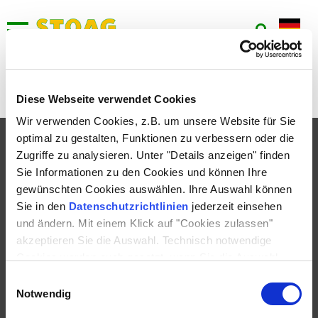
NE1
Keine aktuellen Umleitungen bei dieser Linie vorhanden.
Diese Webseite verwendet Cookies
Wir verwenden Cookies, z.B. um unsere Website für Sie
optimal zu gestalten, Funktionen zu verbessern oder die
FAHRPLAN
Zugriffe zu analysieren. Unter "Details anzeigen" finden
TICKETS
Sie Informationen zu den Cookies und können Ihre
gewünschten Cookies auswählen. Ihre Auswahl können
SERVICE
Sie in den
Datenschutzrichtlinien
jederzeit einsehen
UNTERNEHMEN
und ändern. Mit einem Klick auf "Cookies zulassen"
akzeptieren Sie die Auswahl. Technisch notwendige
KONTAKT
Cookies werden auch gesetzt, wenn Sie die Auswahl
ablehnen.
Einwilligungsauswahl
Notwendig
IMPRESSUM
DATENSCHUTZ