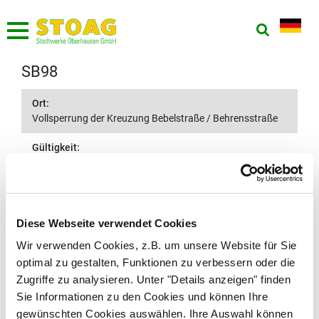
SB98
Ort:
Vollsperrung der Kreuzung Bebelstraße / Behrensstraße
Gültigkeit:
27.04.2026 08:00 Uhr bis 16.10.2026 12:00 Uhr
Linie:
SB98
Diese Webseite verwendet Cookies
Fahrtrichtung:
Wir verwenden Cookies, z.B. um unsere Website für Sie
beide
optimal zu gestalten, Funktionen zu verbessern oder die
Zugriffe zu analysieren. Unter "Details anzeigen" finden
Aufgehobene Haltestellen:
Die Haltestellen Blockstraße, Zeche Alstaden und
Sie Informationen zu den Cookies und können Ihre
Alsterfeld werden ersatzlos aufgehoben.
gewünschten Cookies auswählen. Ihre Auswahl können