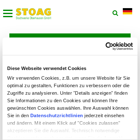
FILTER: JAHRE
Archivierte Pressemitteilungen
Diese Webseite verwendet Cookies
Neues Jahr, neue Tickets
Wir verwenden Cookies, z.B. um unsere Website für Sie
29.12.2023
optimal zu gestalten, Funktionen zu verbessern oder die
Zugriffe zu analysieren. Unter "Details anzeigen" finden
Ab 1. Januar 2024 gelten im Verkehrsverbund Rhein-Ruhr
Sie Informationen zu den Cookies und können Ihre
(VRR) neue Preise. Bereits im Jahr 2023 gekaufte Einzel, 4er-,
gewünschten Cookies auswählen. Ihre Auswahl können
10er-Tickets sowie 4-, 24-, 48-StundenTickets und
ZusatzTickets können bis zum 31. März 2024 zur Fahrt
Sie in den
Datenschutzrichtlinien
jederzeit einsehen
genutzt werden. Wurden die Tickets bei der STOAG erworben,
und ändern. Mit einem Klick auf "Cookies zulassen"
können diese gegen Zuzahlung des Differenzbetrages bis zum
akzeptieren Sie die Auswahl. Technisch notwendige
31. Dezember 2026 in allen STOAG KundenCentern gegen
Cookies werden auch gesetzt, wenn Sie die Auswahl