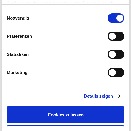
DOWNLOAD
Cookies werden auch gesetzt, wenn Sie die Auswahl
ablehnen.
Einwilligungsauswahl
Notwendig
Präferenzen
Statistiken
Marketing
Details zeigen
Copyright: STOAG
Cookies zulassen
DOWNLOAD